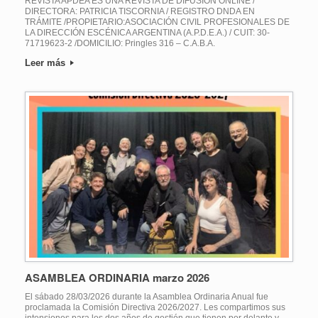
REVISTA APDEA ES UNA REVISTA DE DIFUSIÓN ONLINE /
DIRECTORA: PATRICIA TISCORNIA / REGISTRO DNDA EN
TRÁMITE /PROPIETARIO:ASOCIACIÓN CIVIL PROFESIONALES DE
LA DIRECCIÓN ESCÉNICA ARGENTINA (A.P.D.E.A.) / CUIT: 30-
71719623-2 /DOMICILIO: Pringles 316 – C.A.B.A.
Leer más
ASAMBLEA ORDINARIA marzo 2026
El sábado 28/03/2026 durante la Asamblea Ordinaria Anual fue
proclamada la Comisión Directiva 2026/2027. Les compartimos sus
intensiones para los dos años de gestión que tienen por delante y