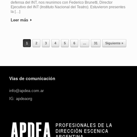
defensa del INT, nos reunimos con Federico Brunetti, Director
Ejecutivo del INT (Instituto Nacional del Teatro). Estuvieron presentes
la […]
Leer más
1
2
3
4
5
6
…
31
Siguiente »
Navegador de artículos
Vías de comunicación
info@apdea.com.ar
IG: apdeaorg