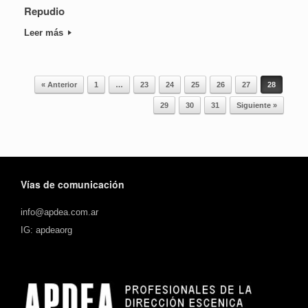
Repudio
Leer más
« Anterior
1
…
23
24
25
26
27
28
Navegador de artículos
29
30
31
Siguiente »
Vías de comunicación
info@apdea.com.ar
IG: apdeaorg