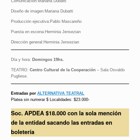
Comunicación:Mariana Dubatti
Diseño de imagen:Mariana Dubatti
Producción ejecutiva:Pablo Mascareño
Puesta en escena:Herminia Jensezian
Dirección general:Herminia Jensezian
Día y hora:
Domingos 19hs.
TEATRO:
Centro Cultural de la Cooperación
– Sala Osvaldo
Pugliese.
Entradas por
ALTERNATIVA TEATRAL
Platea sin numerar $ Localidades: $23.000-
Soc. APDEA $18.000
con la sola mención
de la entidad sacando las entradas en
boletería