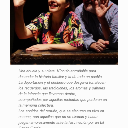
Una abuela y su nieta. Vínculo entrañable para
desandar la historia familiar y la de todo un pueblo.
La deportación y el destierro que desgarra fortalecen
los recuerdos, las tradiciones, los aromas y sabores
de la infancia que llevamos dentro,
acompañados por aquellas melodías que perduran en
la memoria colectiva.
Los sonidos del terruño, que se ejecutan en vivo en
escena, son aquellos que no se olvidan y hasta
juegan amorosamente ante la fascinación por un tal