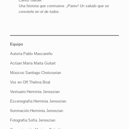
Carlos Gardel.
Una historia que conmueve. ¡Parev! Un saludo que se
convierte en el de todos.
Equipo
Autoría:Pablo Mascareño
Actúan:María Marta Guitart
Músicos:Santiago Chotsourian
Voz en Off:Thelma Biral
Vestuario:Herminia Jensezian
Escenografía:Herminia Jensezian
Iluminación:Herminia Jensezian
Fotografía:Sofía Jensezian